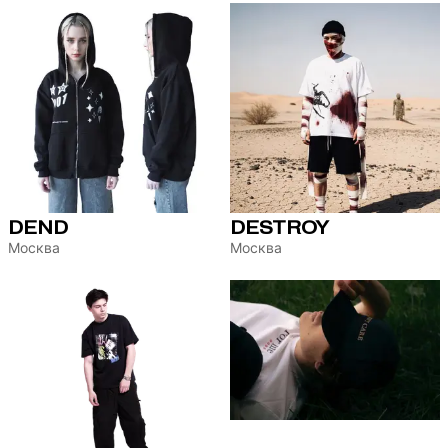
DEND
DESTROY
Москва
Москва