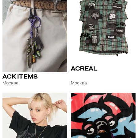
ACREAL
ACK ITEMS
Москва
Москва