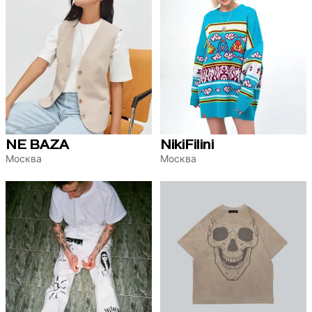
NE BAZA
NikiFilini
Москва
Москва