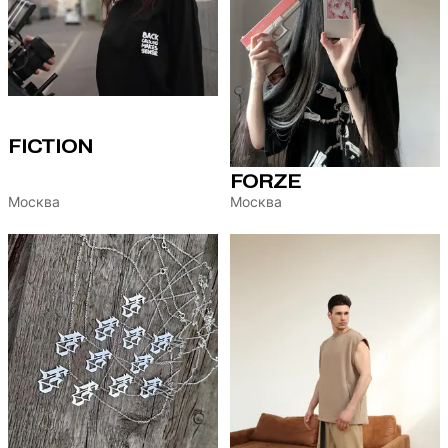
FICTION
FORZE
Москва
Москва