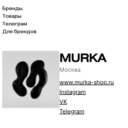
Бренды
Товары
Телеграм
Для брендов
MURKA
Москва
www.murka-shop.ru
Instagram
VK
Telegram