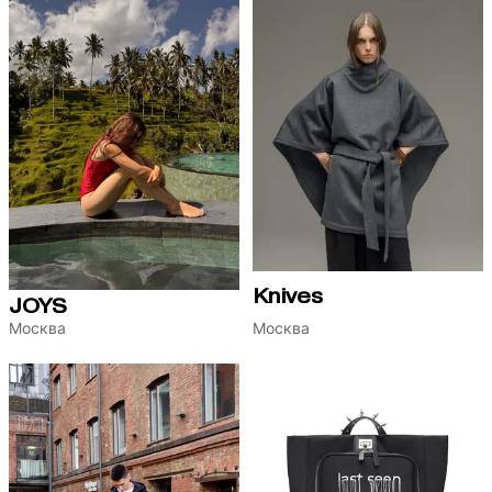
Knives
JOYS
Москва
Москва