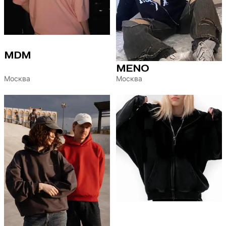
MDM
MENO
Москва
Москва