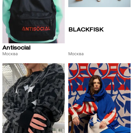
BLACKFISK
Antisocial
Москва
Москва