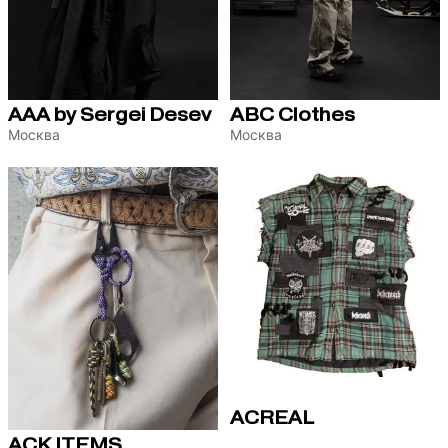
ABC Clothes
AAA by Sergei Desev
Москва
Москва
ACREAL
ACK ITEMS