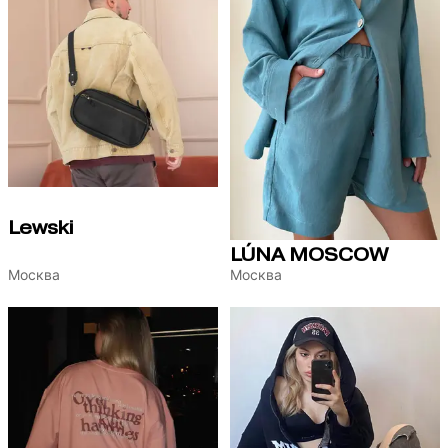
Lewski
LÚNA MOSCOW
Москва
Москва