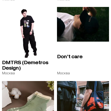
Don’t care
DMTRS (Demetros
Design)
Москва
Москва