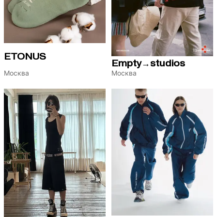
ETONUS
Empty→studios
Москва
Москва