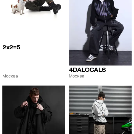
2х2=5
4DALOCALS
Москва
Москва