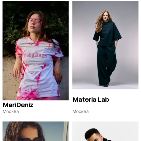
Materia Lab
MariDeniz
Москва
Москва