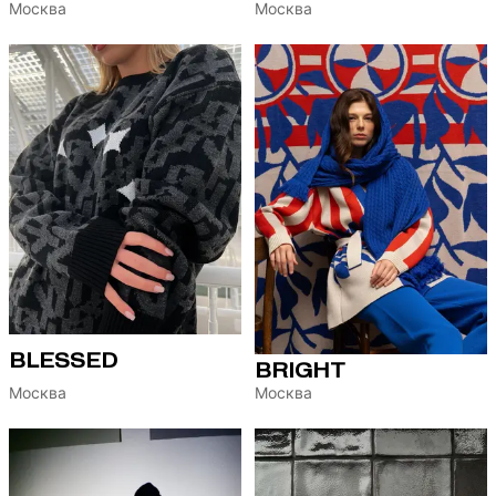
Москва
Москва
BLESSED
BRIGHT
Москва
Москва