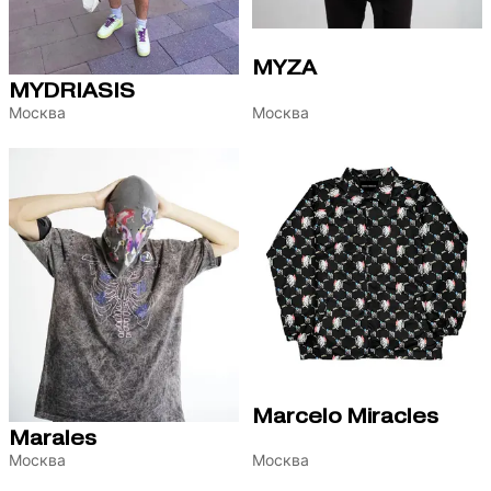
MYZA
MYDRIASIS
Москва
Москва
Marcelo Miracles
Marales
Москва
Москва