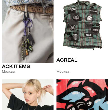
ACREAL
ACK ITEMS
Москва
Москва