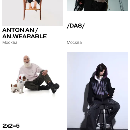
/DAS/
ANTON AN /
AN.WEARABLE
Москва
Москва
2х2=5