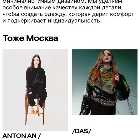
минималистичным дизайном. Мы уделяем
особое внимание качеству каждой детали,
чтобы создать одежду, которая дарит комфорт
и подчеркивает индивидуальность.
Тоже Москва
/DAS/
ANTON AN /