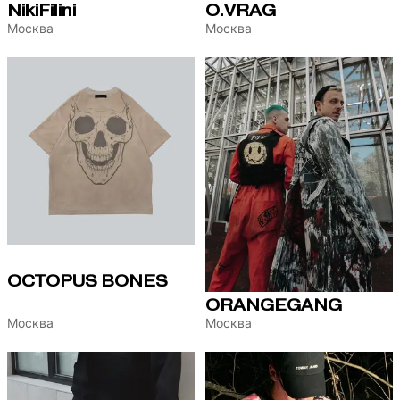
NikiFilini
O.VRAG
Москва
Москва
OCTOPUS BONES
ORANGEGANG
Москва
Москва