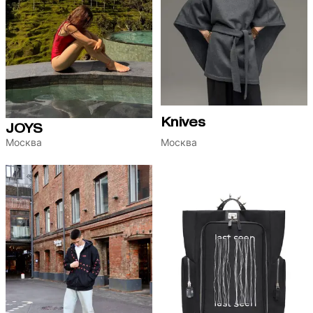
Knives
JOYS
Москва
Москва