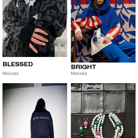
BLESSED
BRIGHT
Москва
Москва