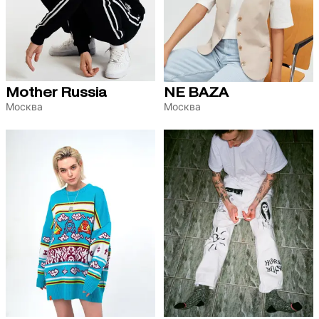
Mother Russia
NE BAZA
Москва
Москва