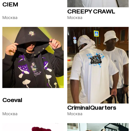
CIEM
CREEPY CRAWL
Москва
Москва
Coeval
CriminalQuarters
Москва
Москва