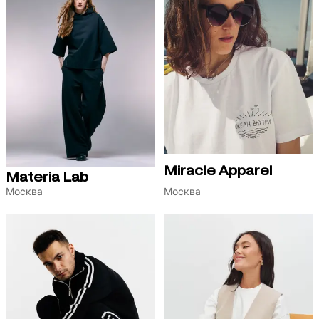
Miracle Apparel
Materia Lab
Москва
Москва