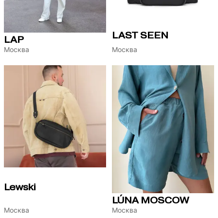
LAST SEEN
LAP
Москва
Москва
Lewski
LÚNA MOSCOW
Москва
Москва