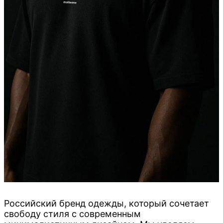
Российский бренд одежды, который сочетает
свободу стиля с современным