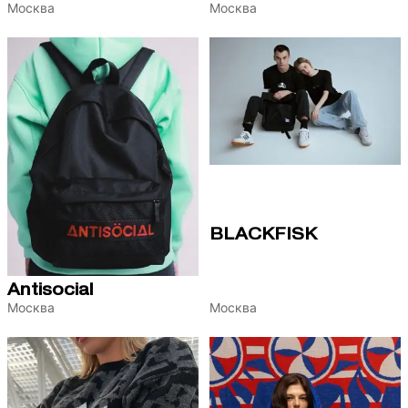
Москва
Москва
BLACKFISK
Antisocial
Москва
Москва