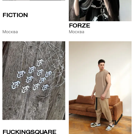
FICTION
FORZE
Москва
Москва
FUCKINGSQUARE