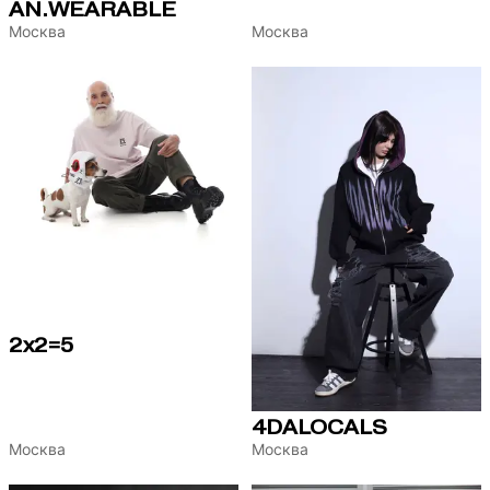
AN.WEARABLE
Москва
Москва
2х2=5
4DALOCALS
Москва
Москва