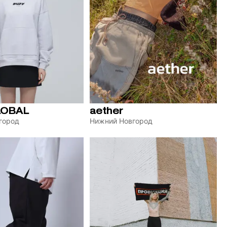
LOBAL
aether
город
Нижний Новгород