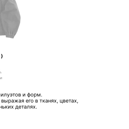
1)
.
ии
илуэтов и форм.
выражая его в тканях, цветах,
ньких деталях.