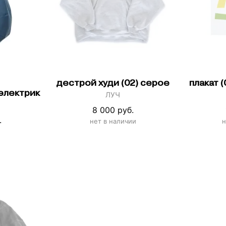
дестрой худи (02) серое
плакат 
 электрик
ЛУЧ
8 000 руб.
.
нет в наличии
н