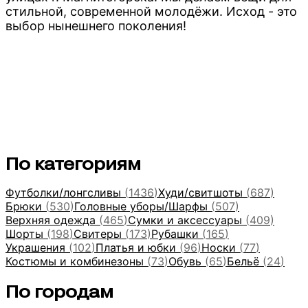
стильной, современной молодёжи. Исход - это
выбор нынешнего поколения!
По категориям
Футболки/лонгсливы
(
1436
)
Худи/свитшоты
(
687
)
Брюки
(
530
)
Головные уборы/Шарфы
(
507
)
Верхняя одежда
(
465
)
Сумки и аксессуары
(
409
)
Шорты
(
198
)
Свитеры
(
173
)
Рубашки
(
165
)
Украшения
(
102
)
Платья и юбки
(
96
)
Носки
(
77
)
Костюмы и комбинезоны
(
73
)
Обувь
(
65
)
Бельё
(
24
)
По городам