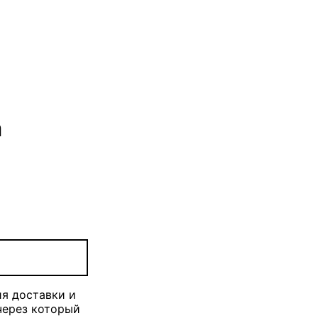
n
ия доставки и
 через который