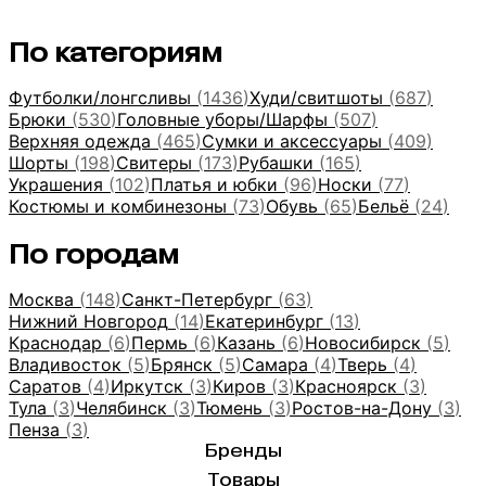
По категориям
Футболки/лонгсливы
(
1436
)
Худи/свитшоты
(
687
)
Брюки
(
530
)
Головные уборы/Шарфы
(
507
)
Верхняя одежда
(
465
)
Сумки и аксессуары
(
409
)
Шорты
(
198
)
Свитеры
(
173
)
Рубашки
(
165
)
Украшения
(
102
)
Платья и юбки
(
96
)
Носки
(
77
)
Костюмы и комбинезоны
(
73
)
Обувь
(
65
)
Бельё
(
24
)
По городам
Москва
(
148
)
Санкт-Петербург
(
63
)
Нижний Новгород
(
14
)
Екатеринбург
(
13
)
Краснодар
(
6
)
Пермь
(
6
)
Казань
(
6
)
Новосибирск
(
5
)
Владивосток
(
5
)
Брянск
(
5
)
Самара
(
4
)
Тверь
(
4
)
Саратов
(
4
)
Иркутск
(
3
)
Киров
(
3
)
Красноярск
(
3
)
Тула
(
3
)
Челябинск
(
3
)
Тюмень
(
3
)
Ростов-на-Дону
(
3
)
Пенза
(
3
)
Бренды
Товары