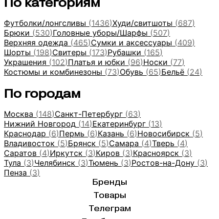
По категориям
Футболки/лонгсливы
(
1436
)
Худи/свитшоты
(
687
)
Брюки
(
530
)
Головные уборы/Шарфы
(
507
)
Верхняя одежда
(
465
)
Сумки и аксессуары
(
409
)
Шорты
(
198
)
Свитеры
(
173
)
Рубашки
(
165
)
Украшения
(
102
)
Платья и юбки
(
96
)
Носки
(
77
)
Костюмы и комбинезоны
(
73
)
Обувь
(
65
)
Бельё
(
24
)
По городам
Москва
(
148
)
Санкт-Петербург
(
63
)
Нижний Новгород
(
14
)
Екатеринбург
(
13
)
Краснодар
(
6
)
Пермь
(
6
)
Казань
(
6
)
Новосибирск
(
5
)
Владивосток
(
5
)
Брянск
(
5
)
Самара
(
4
)
Тверь
(
4
)
Саратов
(
4
)
Иркутск
(
3
)
Киров
(
3
)
Красноярск
(
3
)
Тула
(
3
)
Челябинск
(
3
)
Тюмень
(
3
)
Ростов-на-Дону
(
3
)
Пенза
(
3
)
Бренды
Товары
Телеграм