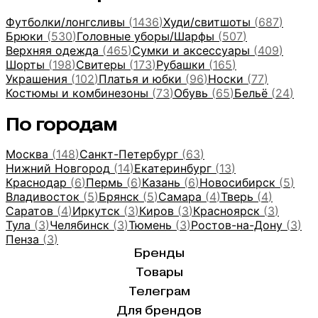
Футболки/лонгсливы
(
1436
)
Худи/свитшоты
(
687
)
Брюки
(
530
)
Головные уборы/Шарфы
(
507
)
Верхняя одежда
(
465
)
Сумки и аксессуары
(
409
)
Шорты
(
198
)
Свитеры
(
173
)
Рубашки
(
165
)
Украшения
(
102
)
Платья и юбки
(
96
)
Носки
(
77
)
Костюмы и комбинезоны
(
73
)
Обувь
(
65
)
Бельё
(
24
)
По городам
Москва
(
148
)
Санкт-Петербург
(
63
)
Нижний Новгород
(
14
)
Екатеринбург
(
13
)
Краснодар
(
6
)
Пермь
(
6
)
Казань
(
6
)
Новосибирск
(
5
)
Владивосток
(
5
)
Брянск
(
5
)
Самара
(
4
)
Тверь
(
4
)
Саратов
(
4
)
Иркутск
(
3
)
Киров
(
3
)
Красноярск
(
3
)
Тула
(
3
)
Челябинск
(
3
)
Тюмень
(
3
)
Ростов-на-Дону
(
3
)
Пенза
(
3
)
Бренды
Товары
Телеграм
Для брендов